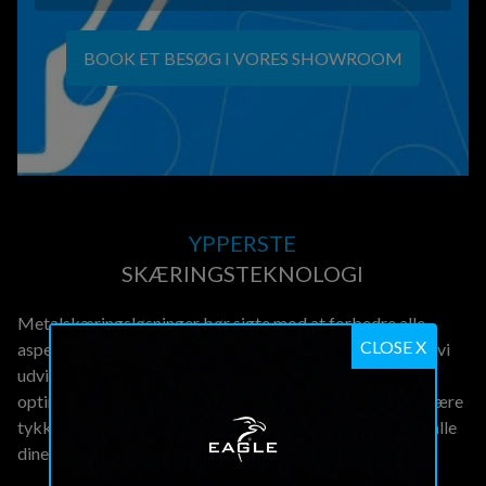
BOOK ET BESØG I VORES SHOWROOM
YPPERSTE
SKÆRINGSTEKNOLOGI
Metalskæringsløsninger bør sigte mod at forbedre alle
CLOSE X
aspekter af produktions-processen. Med det i mente har vi
udviklet egne software og teknologier designet til at
optimere skære-hastigheden, optimere gasforbruget, skære
tykkere materialer og højne snitkvaliteten for at dække alle
dine skærebehov.