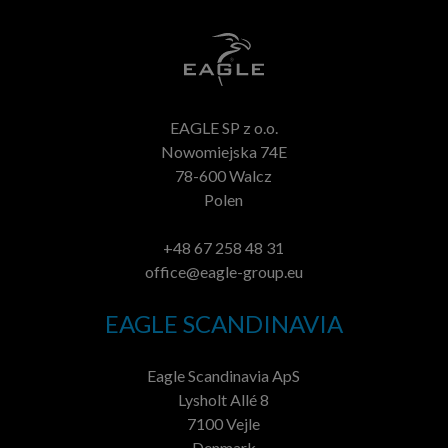
EAGLE SP z o.o.
Nowomiejska 74E
78-600 Walcz
Polen
+48 67 258 48 31
office@eagle-group.eu
EAGLE SCANDINAVIA
Eagle Scandinavia ApS
Lysholt Allé 8
7100 Vejle
Denmark