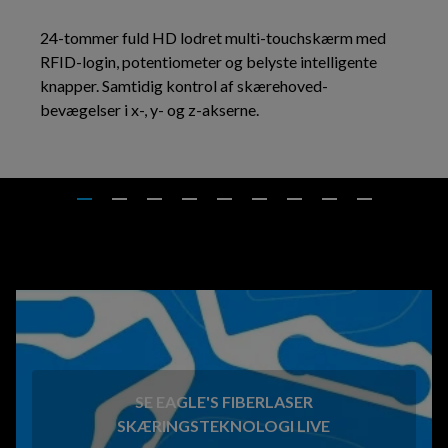
24-tommer fuld HD lodret multi-touchskærm med
RFID-login, potentiometer og belyste intelligente
knapper. Samtidig kontrol af skærehoved-
bevægelser i x-, y- og z-akserne.
SE EAGLE'S FIBERLASER
SKÆRINGSTEKNOLOGI LIVE