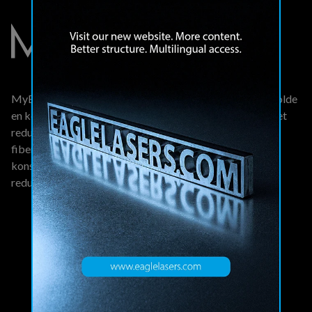
MyEFLY fiberlaserskæringsteknologi er designet til at holde
en konstant skære-hastighed og pierce "on the fly", hvilket
reducerer cyklustiden i tynde plader.MyEFLY
fiberlaserskæringsteknologi er designet til at holde en
konstant skære-hastighed og pierce "on the fly", hvilket
reducerer cyklustiden i tynde plader.