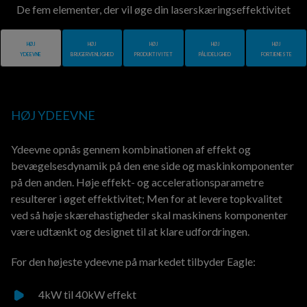
De fem elementer, der vil øge din laserskæringseffektivitet
HØJ
HØJ
HØJ
HØJ
HØJ
YDEEVNE
BRUGERVENLIGHED
PRODUKTIVITET
PÅLIDELIGHED
FORTJENESTE
HØJ YDEEVNE
Ydeevne opnås gennem kombinationen af effekt og
bevægelsesdynamik på den ene side og maskinkomponenter
på den anden. Høje effekt- og accelerationsparametre
resulterer i øget effektivitet; Men for at levere topkvalitet
ved så høje skærehastigheder skal maskinens komponenter
være udtænkt og designet til at klare udfordringen.
For den højeste ydeevne på markedet tilbyder Eagle:
4kW til 40kW effekt