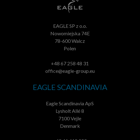
EAGLE SP z o.o.
Nowomiejska 74E
78-600 Walcz
Polen
+48 67 258 48 31
office@eagle-group.eu
EAGLE SCANDINAVIA
Eagle Scandinavia ApS
Lysholt Allé 8
7100 Vejle
Denmark