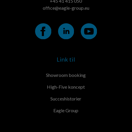
+45 41 415 050
office@eagle-group.eu
Link til
Showroom booking
High-Five koncept
Succeshistorier
Eagle Group