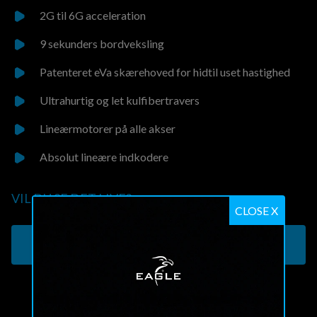
2G til 6G acceleration
9 sekunders bordveksling
Patenteret eVa skærehoved for hidtil uset hastighed
Ultrahurtig og let kulfibertravers
Lineærmotorer på alle akser
Absolut lineære indkodere
VIL DU SE DET LIVE?
CLOSE X
BESTIL ET BESØG I VORES SHOWROOM
Power comparison