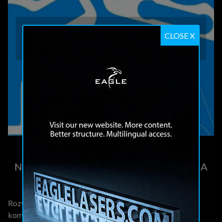
ZOBACZ NA ŻYWO PRACĘ WYCINARKI
CLOSE X
LASEROWEJ MARKI EAGLE
ZAREZERWUJ WIZYTĘ W SHOWROOMIE
NAJNOWOCZEŚNIEJSZA TECHNOLOGIA
CIĘCIA
Rozwiązania do cięcia metalu powinny obejmować
kompletny system, który usprawnia wszystkie aspekty