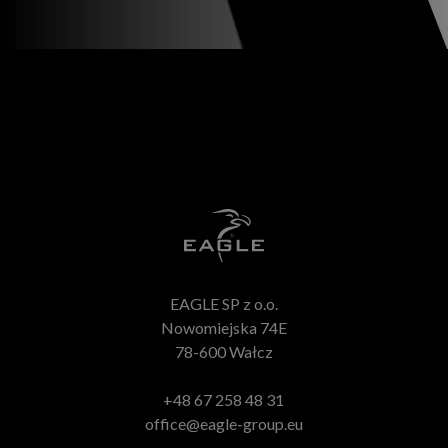
EAGLE SP z o.o.
Nowomiejska 74E
78-600 Wałcz
+48 67 258 48 31
office@eagle-group.eu