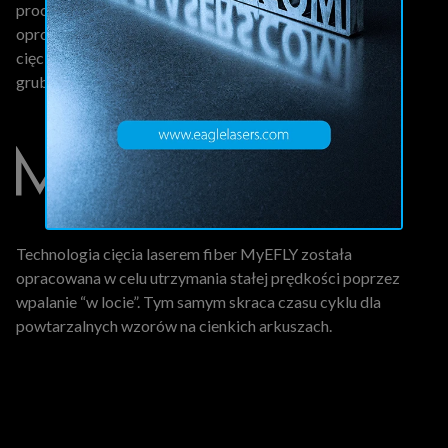
procesu produkcyjnego. Dlatego opracowaliśmy własne
oprogramowanie i technologię, aby zwiększyć prędkość
cięcia, zoptymalizować zużycie gazu, rozszerzyć zakres
grubości i poprawić jakość krawędzi.
Technologia cięcia laserem fiber MyEFLY została
opracowana w celu utrzymania stałej prędkości poprzez
wpalanie “w locie”. Tym samym skraca czasu cyklu dla
powtarzalnych wzorów na cienkich arkuszach.