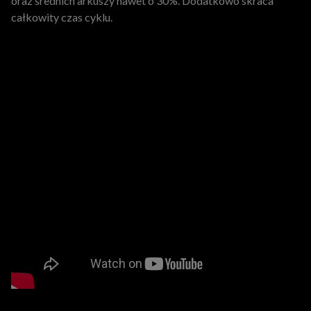
oraz średnich arkuszy nawet o 30%. Dodatkowo skraca
całkowity czas cyklu.