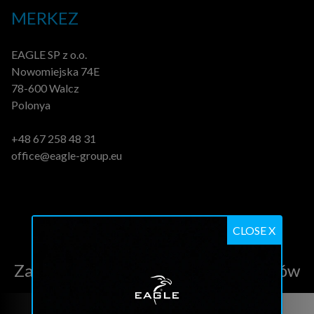
MERKEZ
EAGLE SP z o.o.
Nowomiejska 74E
78-600 Walcz
Polonya
+48 67 258 48 31
office@eagle-group.eu
CLOSE X
Zapoznaj się z naszą ofertą produktów