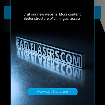
POBIERZ NASZĄ BROSZURĘ
EAGLE SP z o.o.
Nowomiejska 74E
78-600 Walcz