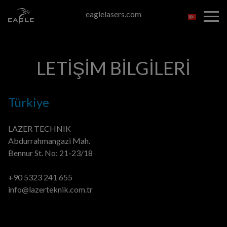
Skip
eaglelasers.com
to
the
content
LETİŞİM BİLGİLERİ
Türkiye
LAZER TECHNIK
Abdurrahmangazi Mah.
Bennur St. No: 21-23/18
+90 5323 241 655
info@lazerteknik.com.tr