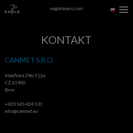
Skip
eaglelasers.com
to
the
content
KONTAKT
CANMET S.R.O.
Vídeňská 296/112a
CZ 61900
Brno
+420 545 424 531
info@canmet.eu