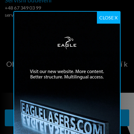
+48 67 349 03 99
service@eagle-group.eu
CLOSE X
Objevte všechna naše řešení vedoucí k
dosažení nejvyšší účinnosti řezání
laserem
STÁHNĚTE SI NÁŠ KATALOG