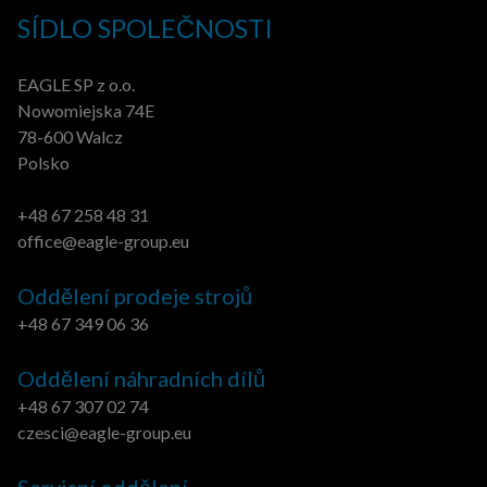
SÍDLO SPOLEČNOSTI
EAGLE SP z o.o.
Nowomiejska 74E
78-600 Walcz
Polsko
+48 67 258 48 31
office@eagle-group.eu
Oddělení prodeje strojů
+48 67 349 06 36
Oddělení náhradních dílů
+48 67 307 02 74
czesci@eagle-group.eu
Servisní oddělení