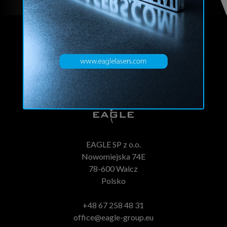
EAGLE SP z o.o.
Nowomiejska 74E
78-600 Walcz
Polsko
+48 67 258 48 31
office@eagle-group.eu