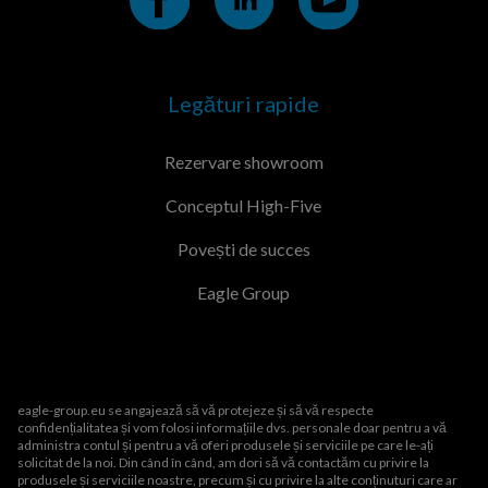
Legături rapide
Rezervare showroom
Conceptul High-Five
Povești de succes
Eagle Group
eagle-group.eu se angajează să vă protejeze și să vă respecte
confidențialitatea și vom folosi informațiile dvs. personale doar pentru a vă
administra contul și pentru a vă oferi produsele și serviciile pe care le-ați
solicitat de la noi. Din când în când, am dori să vă contactăm cu privire la
produsele și serviciile noastre, precum și cu privire la alte conținuturi care ar