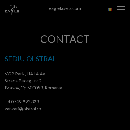
Skip
eaglelasers.com
to
the
content
CONTACT
SEDIU OLSTRAL
VGP Park, HALA Aa
Strada Bucegi, nr.2
Brașov, Cp 500053, Romania
+4 0749 993 323
vanzari@olstral.ro