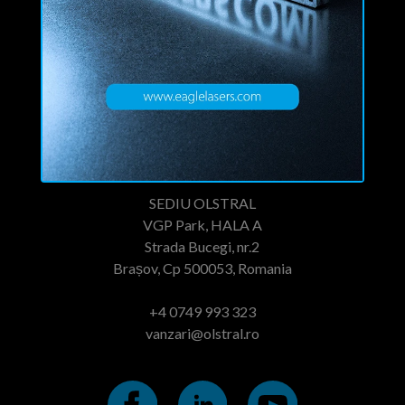
Nowomiejska 74E
78-600 Walcz
Polonia
+48 67 258 48 31
office@eagle-group.eu
Romania
SEDIU OLSTRAL
VGP Park, HALA A
Strada Bucegi, nr.2
Brașov, Cp 500053, Romania
+4 0749 993 323
vanzari@olstral.ro