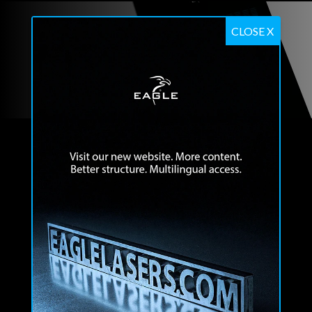
CLOSE X
DESCĂRCAȚI BROȘURA
EAGLE SP z o.o.